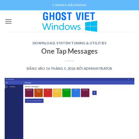
Bỏ
CAMERA HẢI PHÒNG
qua
nội
dung
DOWNLOAD
,
SYSTEM TUNING & UTILITIES
One Tap Messages
ĐĂNG VÀO
16 THÁNG 5, 2026
BỞI
ADMINISTRATOR