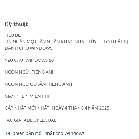
Kỹ thuật
TIÊU ĐỀ
TIN NHẮN MỘT LẦN NHẤN KHÁC NHAU TÙY THEO THIẾT BỊ
DÀNH CHO WINDOWS
YÊU CẦU
WINDOWS 10
NGÔN NGỮ
TIẾNG ANH
NGÔN NGỮ CÓ SẴN
TIẾNG ANH
GIẤY PHÉP
MIỄN PHÍ
CẬP NHẬT MỚI NHẤT
NGÀY 4 THÁNG 4 NĂM 2025
TÁC GIẢ
ADDUPLEX UAB
Tải phiên bản mới nhất cho Windows