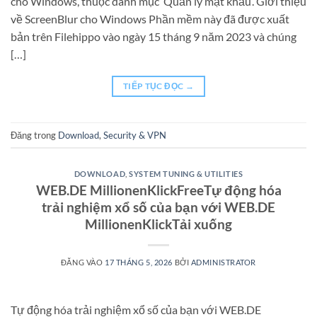
cho Windows, thuộc danh mục ‘Quản lý mật khẩu’. Giới thiệu
về ScreenBlur cho Windows Phần mềm này đã được xuất
bản trên Filehippo vào ngày 15 tháng 9 năm 2023 và chúng
[…]
TIẾP TỤC ĐỌC
→
Đăng trong
Download
,
Security & VPN
DOWNLOAD
,
SYSTEM TUNING & UTILITIES
WEB.DE MillionenKlickFreeTự động hóa
trải nghiệm xổ số của bạn với WEB.DE
MillionenKlickTải xuống
ĐĂNG VÀO
17 THÁNG 5, 2026
BỞI
ADMINISTRATOR
Tự động hóa trải nghiệm xổ số của bạn với WEB.DE