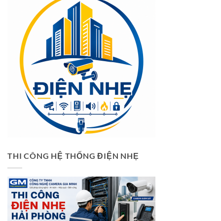
THI CÔNG HỆ THỐNG ĐIỆN NHẸ