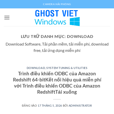
Bỏ
CAMERA HẢI PHÒNG
qua
nội
dung
LƯU TRỮ DANH MỤC:
DOWNLOAD
Download Software, Tải phần mềm, tải miễn phí, download
free, tải ứng dụng miễn phí
DOWNLOAD
,
SYSTEM TUNING & UTILITIES
Trình điều khiển ODBC của Amazon
Redshift 64-bitKết nối hiệu quả miễn phí
với Trình điều khiển ODBC của Amazon
RedshiftTải xuống
ĐĂNG VÀO
17 THÁNG 5, 2026
BỞI
ADMINISTRATOR