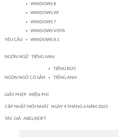
WINDOWS 8
WINDOWS XP
WINDOWS 7
WINDOWS VISTA
YÊU CẦU
WINDOWS 8.1
NGÔN NGỮ
TIẾNG ANH
TIẾNG ĐỨC
NGÔN NGỮ CÓ SẴN
TIẾNG ANH
GIẤY PHÉP
MIỄN PHÍ
CẬP NHẬT MỚI NHẤT
NGÀY 4 THÁNG 6 NĂM 2023
TÁC GIẢ
ABELSSOFT