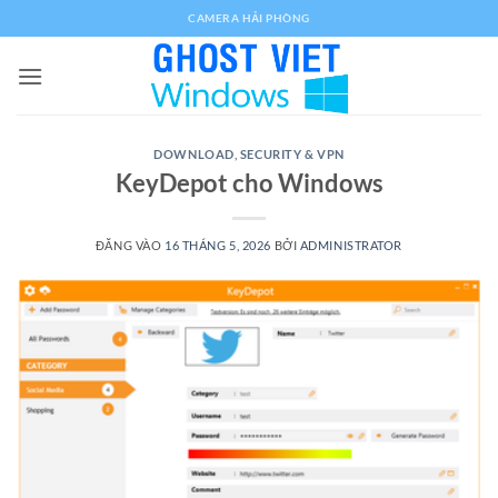
Bỏ
CAMERA HẢI PHÒNG
qua
nội
dung
DOWNLOAD
,
SECURITY & VPN
KeyDepot cho Windows
ĐĂNG VÀO
16 THÁNG 5, 2026
BỞI
ADMINISTRATOR