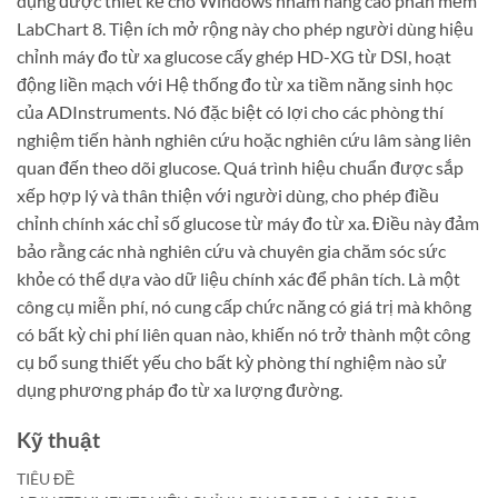
dụng được thiết kế cho Windows nhằm nâng cao phần mềm
LabChart 8. Tiện ích mở rộng này cho phép người dùng hiệu
chỉnh máy đo từ xa glucose cấy ghép HD-XG từ DSI, hoạt
động liền mạch với Hệ thống đo từ xa tiềm năng sinh học
của ADInstruments. Nó đặc biệt có lợi cho các phòng thí
nghiệm tiến hành nghiên cứu hoặc nghiên cứu lâm sàng liên
quan đến theo dõi glucose. Quá trình hiệu chuẩn được sắp
xếp hợp lý và thân thiện với người dùng, cho phép điều
chỉnh chính xác chỉ số glucose từ máy đo từ xa. Điều này đảm
bảo rằng các nhà nghiên cứu và chuyên gia chăm sóc sức
khỏe có thể dựa vào dữ liệu chính xác để phân tích. Là một
công cụ miễn phí, nó cung cấp chức năng có giá trị mà không
có bất kỳ chi phí liên quan nào, khiến nó trở thành một công
cụ bổ sung thiết yếu cho bất kỳ phòng thí nghiệm nào sử
dụng phương pháp đo từ xa lượng đường.
Kỹ thuật
TIÊU ĐỀ