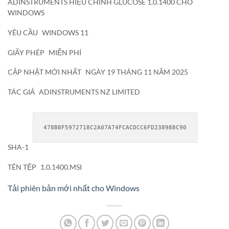
ADINSTRUMENTS HIỆU CHỈNH GLUCOSE 1.0.1400 CHO
WINDOWS
YÊU CẦU
WINDOWS 11
GIẤY PHÉP
MIỄN PHÍ
CẬP NHẬT MỚI NHẤT
NGÀY 19 THÁNG 11 NĂM 2025
TÁC GIẢ
ADINSTRUMENTS NZ LIMITED
478B8F5972718C2A07A74FCACDCC6FD238988C90
SHA-1
TÊN TỆP
1.0.1400.MSI
Tải phiên bản mới nhất cho Windows