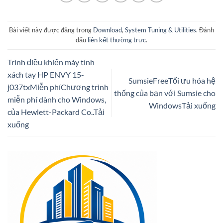
Bài viết này được đăng trong
Download
,
System Tuning & Utilities
. Đánh
dấu
liên kết thường trực
.
Trình điều khiển máy tính
xách tay HP ENVY 15-
SumsieFreeTối ưu hóa hệ
j037txMiễn phíChương trình
thống của bạn với Sumsie cho
miễn phí dành cho Windows,
WindowsTải xuống
của Hewlett-Packard Co..Tải
xuống