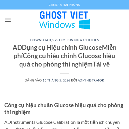
Bỏ
CAMERA HẢI PHÒNG
qua
nội
dung
DOWNLOAD
,
SYSTEM TUNING & UTILITIES
ADDụng cụ Hiệu chỉnh GlucoseMiễn
phíCông cụ hiệu chỉnh Glucose hiệu
quả cho phòng thí nghiệmTải về
ĐĂNG VÀO
16 THÁNG 5, 2026
BỞI
ADMINISTRATOR
Công cụ hiệu chuẩn Glucose hiệu quả cho phòng
thí nghiệm
ADInstruments Glucose Calibration là một tiện ích chuyên