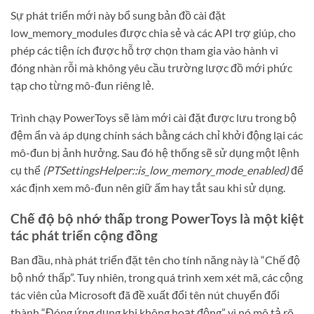
Sự phát triển mới này bổ sung bản đồ cài đặt
low_memory_modules được chia sẻ và các API trợ giúp, cho
phép các tiện ích được hỗ trợ chọn tham gia vào hành vi
đóng nhàn rỗi mà không yêu cầu trường lược đồ mới phức
tạp cho từng mô-đun riêng lẻ.
Trình chạy PowerToys sẽ làm mới cài đặt được lưu trong bộ
đệm ẩn và áp dụng chính sách bằng cách chỉ khởi động lại các
mô-đun bị ảnh hưởng. Sau đó hệ thống sẽ sử dụng một lệnh
cụ thể
(PTSettingsHelper::is_low_memory_mode_enabled)
để
xác định xem mô-đun nên giữ ấm hay tắt sau khi sử dụng.
Chế độ bộ nhớ thấp trong PowerToys là một kiệt
tác phát triển cộng đồng
Ban đầu, nhà phát triển đặt tên cho tính năng này là “Chế độ
bộ nhớ thấp”. Tuy nhiên, trong quá trình xem xét mã, các cộng
tác viên của Microsoft đã đề xuất đổi tên nút chuyển đổi
thành “Đóng ứng dụng khi không hoạt động” vì nó mô tả rõ