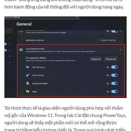
hơn hành động của hệ thống đối với người dùng hàng ngày.
Tôi thích thực tế là giao diện người dùng phù hợp với thẩm
mỹ gốc của Windows 11. Trong tab Cài đặt chung PowerToys,
người dùng sẽ thấy một phần mới có thể mở rộng được
trang trí bằng biểu tượng chiếc lá. Trong quá trình phát triển,