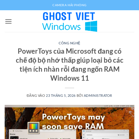
Bỏ
CAMERA HẢI PHÒNG
qua
nội
dung
CÔNG NGHỆ
PowerToys của Microsoft đang có
chế độ bộ nhớ thấp giúp loại bỏ các
tiện ích nhàn rỗi đang ngốn RAM
Windows 11
ĐĂNG VÀO
23 THÁNG 5, 2026
BỞI
ADMINISTRATOR