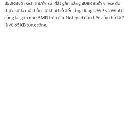
352KB
với kích thước cài đặt gần bằng
808KB
bởi vì exe đó
thực sự là một bản sơ khai trỏ đến ứng dụng UWP và WinUI
cộng lại gần như
5MB
trên đĩa. Notepad đầu tiên của thời XP
là về
65KB
tổng cộng.