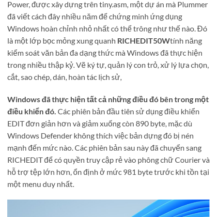
Power, được xây dựng trên tiny.asm, một dự án mà Plummer
đã viết cách đây nhiều năm để chứng minh ứng dụng
Windows hoàn chỉnh nhỏ nhất có thể trông như thế nào. Đó
là một lớp bọc mỏng xung quanh
RICHEDIT50W
tính năng
kiểm soát văn bản đa dạng thức mà Windows đã thực hiện
trong nhiều thập kỷ. Vẽ ký tự, quản lý con trỏ, xử lý lựa chọn,
cắt, sao chép, dán, hoàn tác lịch sử,
Windows đã thực hiện tất cả những điều đó bên trong một
điều khiển đó.
Các phiên bản đầu tiên sử dụng điều khiển
EDIT đơn giản hơn và giảm xuống còn 890 byte, mặc dù
Windows Defender không thích việc bản dựng đó bị nén
mạnh đến mức nào. Các phiên bản sau này đã chuyển sang
RICHEDIT để có quyền truy cập rẻ vào phông chữ Courier và
hỗ trợ tệp lớn hơn, ổn định ở mức 981 byte trước khi tồn tại
một menu duy nhất.