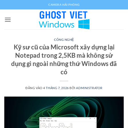
Bỏ
CAMERA HẢI PHÒNG
qua
nội
dung
CÔNG NGHỆ
Kỹ sư cũ của Microsoft xây dựng lại
Notepad trong 2,5KB mà không sử
dụng gì ngoài những thứ Windows đã
có
ĐĂNG VÀO
4 THÁNG 7, 2026
BỞI
ADMINISTRATOR